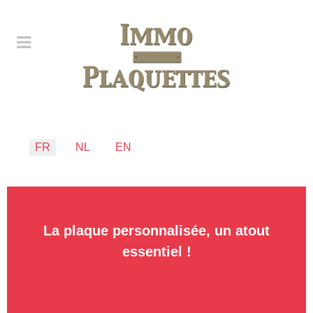
Sélectionnez votre langue
FR
NL
EN
La plaque personnalisée, un atout
essentiel !