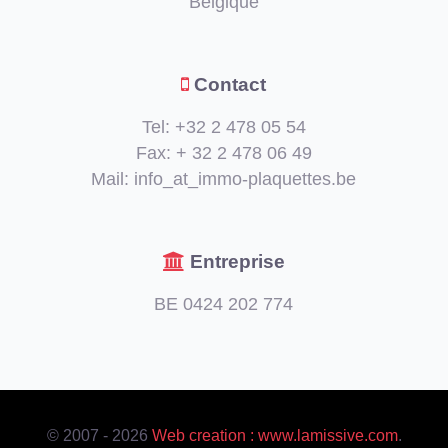
Belgique
Contact
Tel: +32 2 478 05 54
Fax: + 32 2 478 06 49
Mail: info_at_immo-plaquettes.be
Entreprise
BE 0424 202 774
© 2007 - 2026
Web creation : www.lamissive.com
.